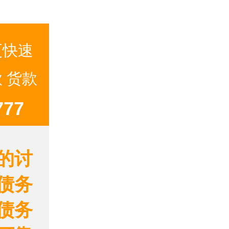
更快速
 货款
77
的讨
债务
债务