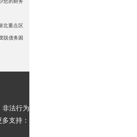
少您的财务
湖北重点区
摆脱债务困
，非法行为
更多支持：