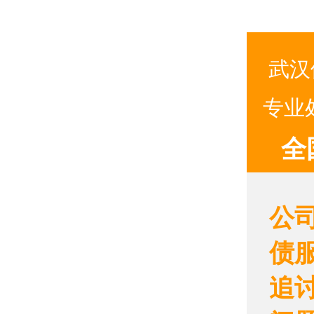
武汉
专业
全
公
债
追