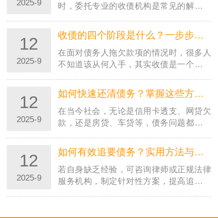
2025-9
时，委托专业的收债机构是常见的解决方
式。但市场上收债机构良莠不齐，若选择
不当，可能不仅追不回欠款，还会陷入法
收债的四个阶段是什么？一步步教你合法高效追回欠款
12
律纠纷或遭受二次损失。因…
在面对债务人拖欠款项的情况时，很多人
2025-9
不知道该从何入手，其实收债是一个有章
法、分阶段的过程。掌握收债的四个阶
段，能让你在追讨欠款时更有条理，既提
如何快速还清债务？掌握这些方法，摆脱负债压力
12
高效率又避免踩坑。本文就…
在当今社会，无论是信用卡透支、网贷欠
2025-9
款，还是房贷、车贷等，债务问题都可能
成为压在人们身上的沉重负担。很多人都
在苦苦寻找快速还清债务的方法，渴望早
如何有效追要债务？实用方法与法律途径全解析
12
日摆脱负债的困扰，重获…
若自身缺乏经验，可咨询律师或正规法律
2025-9
服务机构，制定针对性方案，提高追债成
功率。记住：合法合规是追债的前提，只
有通过正当途径，才能真正维护自身权
益。在商业往来和日常生活…