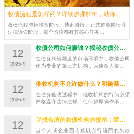
收债流程是怎样的？详细步骤解析，助你高效追回欠款
收债流程包括准备阶段、协商阶段、正式催收阶段和
法律诉讼阶段，每个阶段都有其核心任务…
收债公司如何赚钱？揭秘收债公司的盈利模式
12
在债务纠纷频发的市场环境中，收债公司
2025-9
作为专业的第三方机构，为债权人提供欠
款追讨服务并从中获利。对于很多人来
说，收债公司如何赚钱是一个充满好奇的
催收机构不允许做什么？明确禁区，避免踩坑
12
问题。其实，收债公司的盈…
在债务催收过程中，催收机构的行为必须
2025-9
严格遵守法律法规，任何越界操作不仅会
侵害债务人的合法权益，还可能让委托方
陷入法律纠纷。了解催收机构不允许做的
寻找合适的收债机构的提示：避开陷阱，选对专业帮手
12
事，既能帮助债务人维护…
当个人或企业面临难以自行追回的欠款