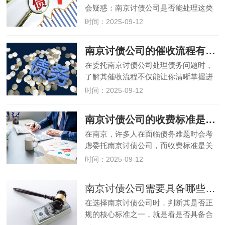
会疑惑：南京讨债公司是否能处理这类
跨区域债务？事实上，正规南京讨债公
时间：2025-09-12
司具备处理异地债务的能力，但流程和
本地债务存在差异，且需满足一定条
南京讨债公司的催收流程有哪些步骤？
件。本文将详细介绍南京讨债公司处
在委托南京讨债公司处理债务问题时，
理…
了解其催收流程不仅能让你清晰掌握进
度，还能判断公司是否正规。正规南京
时间：2025-09-12
讨债公司的催收流程都有明确的步骤和
规范，既保证效率又坚守合法底线。本
南京讨债公司的收费标准是怎样的？
文将详细拆解南京讨债公司的典型催…
在南京，许多人在面临债务难题时会考
虑委托南京讨债公司，而收费标准是关
注的核心问题之一。和杭州讨债公司类
时间：2025-09-12
似，南京讨债公司的收费并非固定数
值，而是受债务难度、金额、催收方式
南京讨债公司需要具备哪些合法资质？
等多种因素影响。本文将详细介绍南
在选择南京讨债公司时，判断其是否正
京…
规的核心标准之一，就是看是否具备合