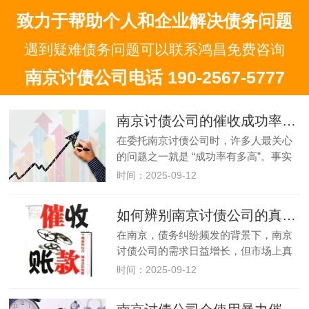
致力于帮助个人和企业解决债务问题
遇到疑难债务问题可以联系鸿昌免费咨询
南京讨债公司电话 190-2567-5777
南京讨债公司的催收成功率有多高？
在委托南京讨债公司时，许多人最关心
的问题之一就是 “成功率有多高”。事实
上，南京讨债公司的催收成功率并非固
时间：2025-09-12
定数值，而是受债务类型、证据完整
性、债务人状态等多种因素影响，差异
如何辨别南京讨债公司的真假？
可能较大。本文将详细分析影响南…
在南京，债务纠纷频发的背景下，南京
讨债公司的需求日益增长，但市场上真
假机构混杂，不少人因误信 “假公司” 而
时间：2025-09-12
遭受损失。辨别南京讨债公司的真假，
不仅能避免财产损失，更能防止卷入法