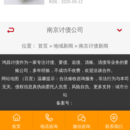
法资质。和杭州讨债公司等其他地区的
时间：2025-09-12
同类机构一样，南京讨债公司的资质直
接关系到催收行为的合法性，以及委托
方的权益能否得到保障。本文将详细…
南京讨债公司
位置：
首页
»
地域新闻
»
南京讨债新闻
鸿昌讨债作为一家专注讨债、要债、追债、清账、清债等业务的要
账公司，多年经验，不成功不收费，欢迎洽谈合作。
网站地图
（
百度
）温馨提示：合法催收咨询服务，非法行为与本司
无关。债权信息真伪由委托人负责，风险自负。更多支持：
城市分
站
备案号：
首页
电话咨询
微信咨询
联系我们