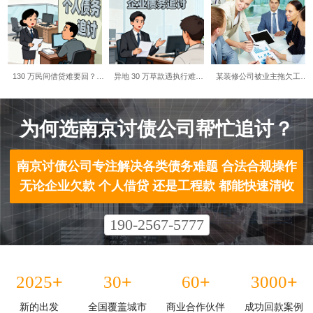
130 万民间借贷难要回？…
异地 30 万草款遇执行难…
某装修公司被业主拖欠工…
为何选南京讨债公司帮忙追讨？​
南京讨债公司专注解决各类债务难题 合法合规操作
无论企业欠款 个人借贷 还是工程款 都能快速清收
190-2567-5777
+
+
+
+
2025
30
60
3000
新的出发
全国覆盖城市
商业合作伙伴
成功回款案例