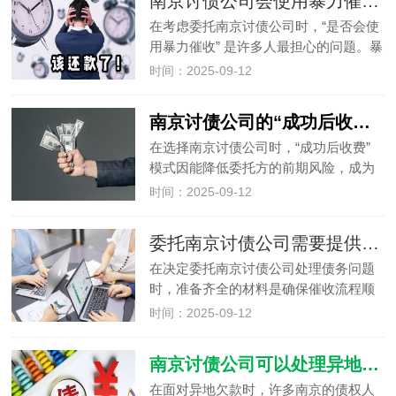
南京讨债公司会使用暴力催收吗？
律纠纷。本文将分享 6 个实用…
在考虑委托南京讨债公司时，“是否会使
用暴力催收” 是许多人最担心的问题。暴
力催收不仅会对债务人造成伤害，还可
时间：2025-09-12
能让委托方卷入法律纠纷。事实上，南
京讨债公司是否使用暴力催收，取决于
南京讨债公司的“成功后收费”模式靠谱吗？
其是否正规合法。本文将详细…
在选择南京讨债公司时，“成功后收费”
模式因能降低委托方的前期风险，成为
许多人的首选。但不少人会疑惑：这种
时间：2025-09-12
模式真的靠谱吗？事实上，南京讨债公
司的 “成功后收费” 模式本身具有合理
委托南京讨债公司需要提供哪些材料？
性，但需结合公司资质、合同…
在决定委托南京讨债公司处理债务问题
时，准备齐全的材料是确保催收流程顺
利启动的关键。正规南京讨债公司会要
时间：2025-09-12
求委托人提供一系列材料，既用于核实
债务真实性，也为制定催收策略提供依
南京讨债公司可以处理异地债务吗？
据。本文将详细列出委托南京讨债公…
在面对异地欠款时，许多南京的债权人