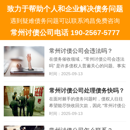
致力于帮助个人和企业解决债务问题
遇到疑难债务问题可以联系鸿昌免费咨询
常州讨债公司电话 190-2567-5777
常州讨债公司会违法吗？
在债务催收领域，“常州讨债公司会违法
吗” 是许多债权人普遍关心的问题。事实
上，常州讨债公司的行为是否合法，与
时间：2025-09-13
其操作方式、资质合规性密切相关。部
分公司可能因采用极端手段触碰法律红
常州讨债公司处理债务快吗？
线，而正规机构则能在法律框…
在面对棘手的债务问题时，债权人往往
希望能尽快收回欠款，因此 “常州讨债公
司处理债务快吗” 成为许多人关心的焦
时间：2025-09-13
点。事实上，常州讨债公司处理债务的
速度并非固定不变，而是受多种因素影