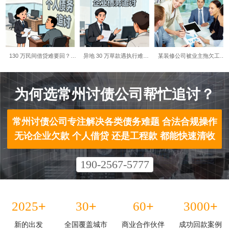
130 万民间借贷难要回？…
异地 30 万草款遇执行难…
某装修公司被业主拖欠工…
为何选常州讨债公司帮忙追讨？​
常州讨债公司专注解决各类债务难题 合法合规操作
无论企业欠款 个人借贷 还是工程款 都能快速清收
190-2567-5777
+
+
+
+
2025
30
60
3000
新的出发
全国覆盖城市
商业合作伙伴
成功回款案例