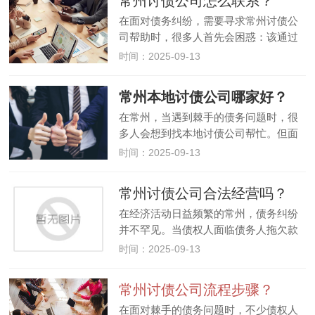
常州讨债公司怎么联系？
响，可能快至几天，也可能长达…
在面对债务纠纷，需要寻求常州讨债公
司帮助时，很多人首先会困惑：该通过
什么方式联系到这些公司？其实，联系
时间：2025-09-13
常州讨债公司的渠道有多种，但不同渠
道的可靠性和风险程度存在差异。以下
常州本地讨债公司哪家好？
为你详细介绍常见的联系途径，以及…
在常州，当遇到棘手的债务问题时，很
多人会想到找本地讨债公司帮忙。但面
对市场上众多的常州讨债公司，不少人
时间：2025-09-13
会犯难：到底哪家好呢？其实，判断一
家常州本地讨债公司是否靠谱，可从多
常州讨债公司合法经营吗？
个维度综合考量，而非单纯看宣传力…
在经济活动日益频繁的常州，债务纠纷
并不罕见。当债权人面临债务人拖欠款
项，自行催收无果时，可能会考虑寻求
时间：2025-09-13
专业的讨债公司协助。然而，在众多人
心中，始终存在一个疑问：常州讨债公
常州讨债公司流程步骤？
司能合法经营吗？从法律层面来看，…
在面对棘手的债务问题时，不少债权人