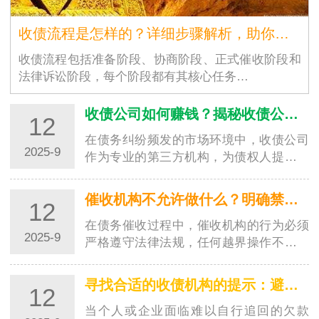
收债流程是怎样的？详细步骤解析，助你高效追回欠款
收债流程包括准备阶段、协商阶段、正式催收阶段和
法律诉讼阶段，每个阶段都有其核心任务…
收债公司如何赚钱？揭秘收债公司的盈利模式
12
在债务纠纷频发的市场环境中，收债公司
2025-9
作为专业的第三方机构，为债权人提供欠
款追讨服务并从中获利。对于很多人来
说，收债公司如何赚钱是一个充满好奇的
催收机构不允许做什么？明确禁区，避免踩坑
12
问题。其实，收债公司的盈…
在债务催收过程中，催收机构的行为必须
2025-9
严格遵守法律法规，任何越界操作不仅会
侵害债务人的合法权益，还可能让委托方
陷入法律纠纷。了解催收机构不允许做的
寻找合适的收债机构的提示：避开陷阱，选对专业帮手
12
事，既能帮助债务人维护…
当个人或企业面临难以自行追回的欠款