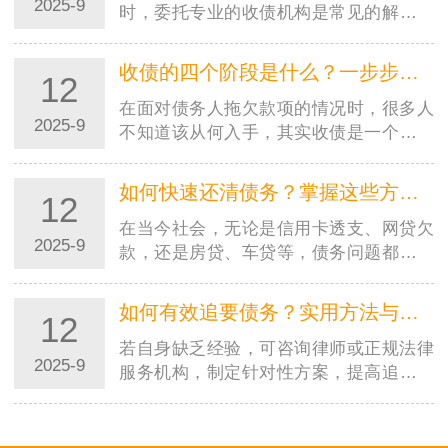
2025-9
时，委托专业的收债机构是常见的解决方
式。但市场上收债机构良莠不齐，若选择
不当，可能不仅追不回欠款，还会陷入法
收债的四个阶段是什么？一步步教你合法高效追回欠款
12
律纠纷或遭受二次损失。因…
在面对债务人拖欠款项的情况时，很多人
2025-9
不知道该从何入手，其实收债是一个有章
法、分阶段的过程。掌握收债的四个阶
段，能让你在追讨欠款时更有条理，既提
如何快速还清债务？掌握这些方法，摆脱负债压力
12
高效率又避免踩坑。本文就…
在当今社会，无论是信用卡透支、网贷欠
2025-9
款，还是房贷、车贷等，债务问题都可能
成为压在人们身上的沉重负担。很多人都
在苦苦寻找快速还清债务的方法，渴望早
如何有效追要债务？实用方法与法律途径全解析
12
日摆脱负债的困扰，重获…
若自身缺乏经验，可咨询律师或正规法律
2025-9
服务机构，制定针对性方案，提高追债成
功率。记住：合法合规是追债的前提，只
有通过正当途径，才能真正维护自身权
益。在商业往来和日常生活…