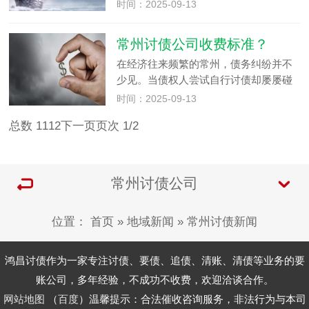
款。但市场上的常州讨债公司鱼龙混
时间：2025-09-13
杂，如何辨别正规机构成了关键问题。
其实，判断一家常州讨债公司是否正
常州讨债公司收费标准？
规，可从资质、操作模式、口碑等多方
在经济往来频繁的常州，债务纠纷并不
面入…
少见。当债权人尝试自行讨债却屡屡碰
壁时，不少人会将目光投向专业的常州
时间：2025-09-13
讨债公司。但在寻求这类公司帮助之
总数 11
1
2
下一页
页次 1/2
前，了解其收费标准十分关键。毕竟，
不同的常州讨债公司收费可能差异较
大…
常州讨债公司
位置：
首页
»
地域新闻
»
常州讨债新闻
鸿昌讨债作为一家专注讨债、要债、追债、清账、清债等业务的要
账公司，多年经验，不成功不收费，欢迎洽谈合作。
网站地图
（
百度
）温馨提示：合法催收咨询服务，非法行为与本司