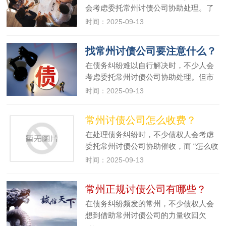
会考虑委托常州讨债公司协助处理。了
解常州讨债公司的基本流程步骤，不仅
时间：2025-09-13
能帮助债权人更好地配合催收工作，还
能有效识别机构是否正规。以下为你详
找常州讨债公司要注意什么？
细解析常州讨债公司的典型操作流程…
在债务纠纷难以自行解决时，不少人会
考虑委托常州讨债公司协助处理。但市
场上的常州讨债公司资质参差不齐，若
时间：2025-09-13
选择不当，不仅可能无法收回欠款，还
可能卷入法律纠纷。因此，找常州讨债
常州讨债公司怎么收费？
公司时，掌握关键注意事项至关重要…
在处理债务纠纷时，不少债权人会考虑
委托常州讨债公司协助催收，而 “怎么收
费” 往往是大家最先关注的问题。常州讨
时间：2025-09-13
债公司的收费方式并非固定统一，通常
会根据债务金额、案件难度、催收方式
常州正规讨债公司有哪些？
等因素灵活调整。以下为你详…
在债务纠纷频发的常州，不少债权人会
想到借助常州讨债公司的力量收回欠