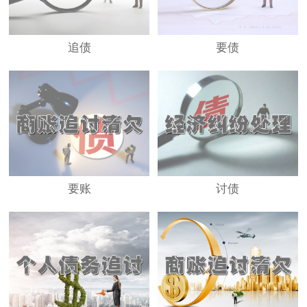
追债
要债
要账
讨债