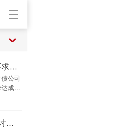
讨债公司没追回欠款，要求支付服务费合理吗？
讨债公司
未达成…
小额债务（5万以下）找讨债公司划算吗？