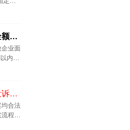
固定…
讨债公司对催收的债务金额有最低限制吗？
微企业面
元以内…
问：如果债务人报警或投诉，我会有风险吗？​
案均合法
实流程…