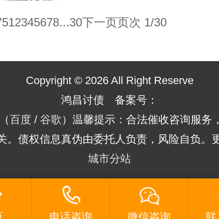
75
1
2
3
4
5
6
7
8
...30
下一页
页次 1/30
Copyright © 2026 All Right Reserve
鸿昌讨债 备案号：
（
百度
/
谷歌
）温馨提示：合法催收咨询服务
关。债权信息真伪由委托人负责，风险自负。
城市分站
页
电话咨询
微信咨询
联