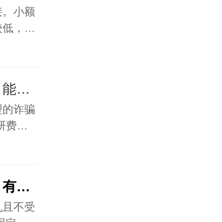
接。小额
较低，…
讨债公司要求先交定金，能交吗？有什么风险？
型的诈骗
研费…
讨债公司一般怎么收费？有统一标准吗？
乱且不受