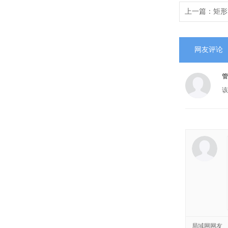
上一篇：
矩形
网友评论
管
该
局域网网友