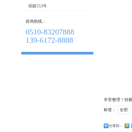
胡路553号
咨询热线：
0510-83207888
139-6172-8888
辛苦整理！转
标签：
全部
分享到：