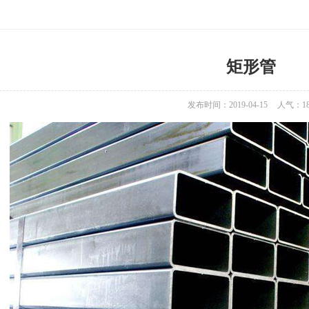
矩形管
发布时间：2019-04-15
人气：
1