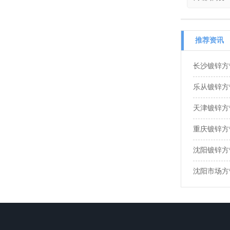
推荐资讯
长沙镀锌方
乐从镀锌方
天津镀锌方
重庆镀锌方
沈阳镀锌方
沈阳市场方