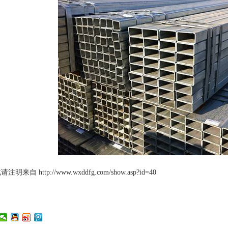
载请注明来自
http://www.wxddfg.com/show.asp?id=40