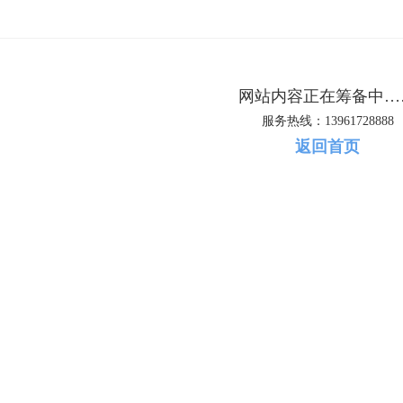
网站内容正在筹备中…
服务热线：13961728888
返回首页