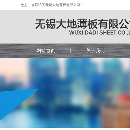
您好，欢迎访问无锡大地薄板有限公司！
网站首页
关于我们