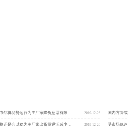
依然将弱势运行为主厂家降价意愿有限…
国内方管或
2019-12-26
格还是会以稳为主厂家出货量逐渐减少…
受市场低迷
2019-12-26